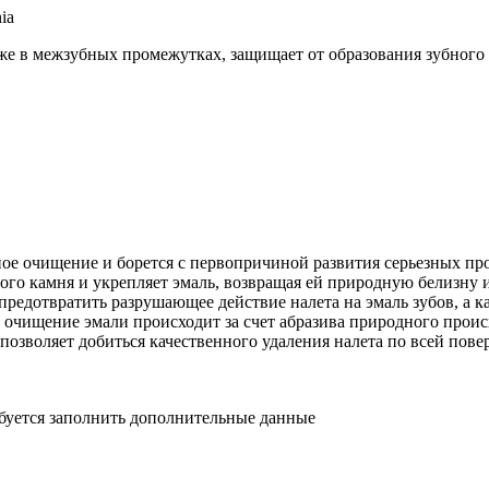
ia
е в межзубных промежутках, защищает от образования зубного 
 очищение и борется с первопричиной развития серьезных проб
ого камня и укрепляет эмаль, возвращая ей природную белизну
предотвратить разрушающее действие налета на эмаль зубов, а 
 очищение эмали происходит за счет абразива природного происх
 позволяет добиться качественного удаления налета по всей пове
ебуется заполнить дополнительные данные