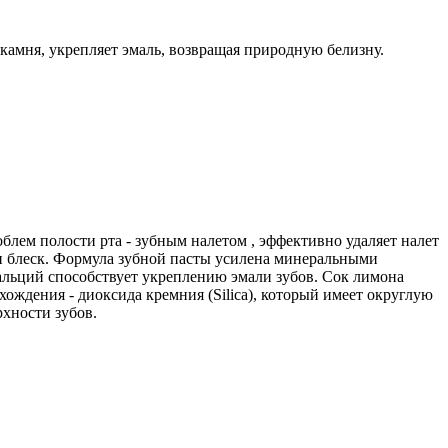
камня, укрепляет эмаль, возвращая природную белизну.
лем полости рта - зубным налетом , эффективно удаляет налет
 и блеск. Формула зубной пасты усилена минеральными
кальций способствует укреплению эмали зубов. Сок лимона
ождения - диоксида кремния (Silica), который имеет округлую
рхности зубов.