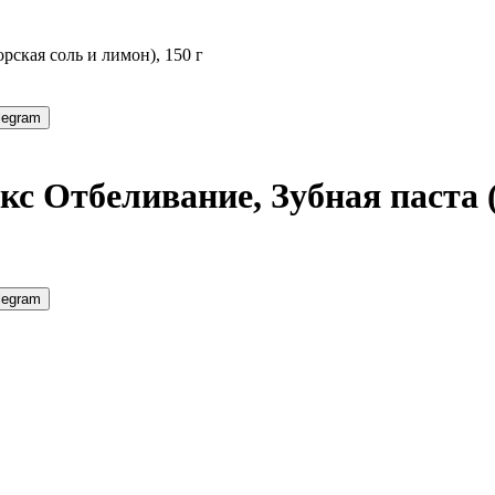
рская соль и лимон), 150 г
legram
с Отбеливание, Зубная паста (
legram