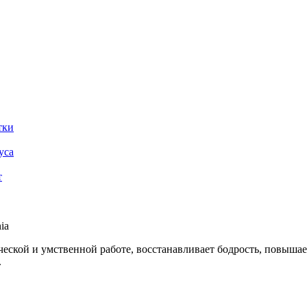
тки
уса
т
ia
еской и умственной работе, восстанавливает бодрость, повышае
.