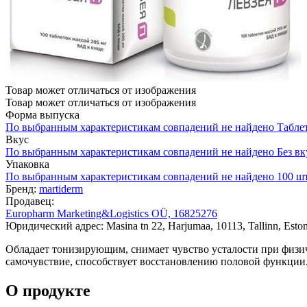
Товар может отличаться от изображения
Товар может отличаться от изображения
Форма выпуска
По выбранным характеристикам совпадений не найдено
Табле
Вкус
По выбранным характеристикам совпадений не найдено
Без вк
Упаковка
По выбранным характеристикам совпадений не найдено
100 ш
Бренд:
martiderm
Продавец:
Europharm Marketing&Logistics OÜ, 16825276
Юридический адрес: Masina tn 22, Harjumaa, 10113, Tallinn, Eston
Обладает тонизирующим, снимает чувство усталости при физич
самочувствие, способствует восстановлению половой функции
О продукте