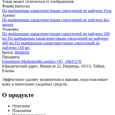
Товар может отличаться от изображения
Форма выпуска
По выбранным характеристикам совпадений не найдено
Гель
Аромат
По выбранным характеристикам совпадений не найдено
Без
запаха
Упаковка
По выбранным характеристикам совпадений не найдено
200
мл
По выбранным характеристикам совпадений не найдено
400 мл
По выбранным характеристикам совпадений не
найдено
150 мл
Бренд:
libriderm
Продавец:
Europharm Marketing&Logistics OÜ, 16825276
Юридический адрес: Masina tn 22, Harjumaa, 10113, Tallinn,
Estonia
Эффективно удаляет загрязнения и макияж, подготавливает
кожу к нанесению уходовых средств.
О продукте
Описание
Показания