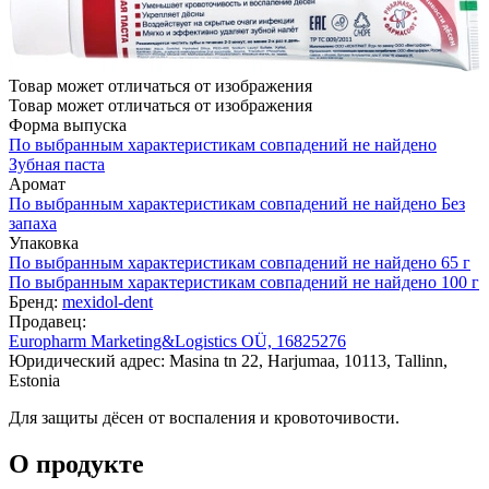
Товар может отличаться от изображения
Товар может отличаться от изображения
Форма выпуска
По выбранным характеристикам совпадений не найдено
Зубная паста
Аромат
По выбранным характеристикам совпадений не найдено
Без
запаха
Упаковка
По выбранным характеристикам совпадений не найдено
65 г
По выбранным характеристикам совпадений не найдено
100 г
Бренд:
mexidol-dent
Продавец:
Europharm Marketing&Logistics OÜ, 16825276
Юридический адрес: Masina tn 22, Harjumaa, 10113, Tallinn,
Estonia
Для защиты дёсен от воспаления и кровоточивости.
О продукте