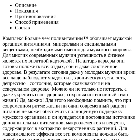
Описание
Показания
Противопоказания
Способ применения
Состав
Комплекс Больше чем поливитамины™ обогащает мужской
организм витаминами, минералами и специальными
веществами, необходимыми именно для мужского здоровья.
Для многих современных мужчин успешность в бизнесе
является их визитной карточкой . На алтарь карьеры они
готовы положить все: отдых, сон и даже собственное
здоровье. В результате сегодня даже у молодых мужчин врачи
все чаще наблюдают упадок сил, хроническую усталость,
депрессию - состояния, которые сказываются и на
сексуальном здоровье. Можно ли не только не потерять, а
даже укрепить свое здоровье, сохраняя интенсивный темп
жизни? Да, можно! Для этого необходимо помнить, что при
современном ритме жизни ни один современный рацион
питания не может обеспечить полноценную поддержку
мужского организма и он нуждается в постоянном источнике
дополнительных витаминов, макроэлементов и веществ,
содержащихся в экстрактах лекарственных растений. Для
максимального эффекта все эти компоненты должны быть
подобраны в строго определенных сочетаниях и дозах.