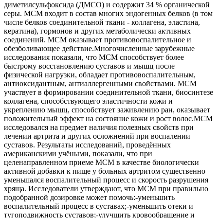
диметилсульфоксида (ДМСО) и содержит 34 % органической
серы. МСМ входит в состав многих эндогенных белков (в том
числе белков соединительной ткани - коллагена, эластина,
кератина), гормонов и других метаболически активных
соединений. МСМ оказывает противовоспалительное и
обезболивающее действие.Многочисленные зарубежные
исследования показали, что МСМ способствует более
быстрому восстановлению суставов и мышц после
физической нагрузки, обладает противовоспалительным,
антиоксидантным, антиаллергенными свойствами. МСМ
участвует в формировании соединительной ткани, биосинтезе
коллагена, способствующего эластичности кожи и
укреплению мышц, способствует заживлению ран, оказывает
положительный эффект на состояние кожи и рост волос.МСМ
исследовался на предмет наличия полезных свойств при
лечении артрита и других осложнений при воспалении
суставов. Результаты исследований, проведённых
американскими учёными, показали, что при
целенаправленном приеме МСМ в качестве биологически
активной добавки к пище у больных артритом существенно
уменьшался воспалительный процесс и скорость разрушения
хряща. Исследователи утверждают, что МСМ при правильно
подобранной дозировке может помочь:-уменьшить
воспалительный процесс в суставах;-уменьшить отеки и
тугоподвижность суставов;-улучшить кровообращение и