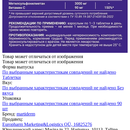
Товар может отличаться от изображения
Товар может отличаться от изображения
Форма выпуска
По выбранным характеристикам совпадений не найдено
Таблетки
Вкус
По выбранным характеристикам совпадений не найдено
Без
вкуса
Упаковка
По выбранным характеристикам совпадений не найдено
90
шт
Бренд:
martiderm
Продавец:
Europharm Marketing&Logistics OÜ, 16825276
Юридический адрес: Masina tn 22, Harjumaa, 10113, Tallinn,