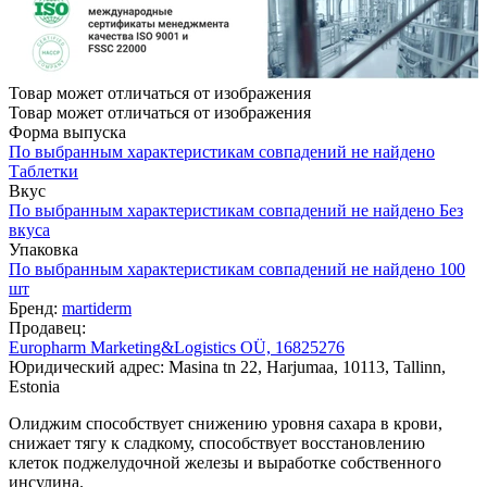
Товар может отличаться от изображения
Товар может отличаться от изображения
Форма выпуска
По выбранным характеристикам совпадений не найдено
Таблетки
Вкус
По выбранным характеристикам совпадений не найдено
Без
вкуса
Упаковка
По выбранным характеристикам совпадений не найдено
100
шт
Бренд:
martiderm
Продавец:
Europharm Marketing&Logistics OÜ, 16825276
Юридический адрес: Masina tn 22, Harjumaa, 10113, Tallinn,
Estonia
Олиджим способствует снижению уровня сахара в крови,
снижает тягу к сладкому, способствует восстановлению
клеток поджелудочной железы и выработке собственного
инсулина.