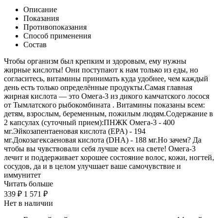
Описание
Показания
Противопоказания
Способ применения
Состав
Чтобы организм был крепким и здоровым, ему нужны
жирные кислоты! Они поступают к нам только из еды, но
согласитесь, витамины принимать куда удобнее, чем каждый
день есть только определённые продукты.Самая главная
жирная кислота — это Омега-3 из дикого камчатского лосося
от Тымлатского рыбокомбината . Витамины показаны всем:
детям, взрослым, беременным, пожилым людям.Содержание в
2 капсулах (суточный прием):ПНЖК Омега-3 - 400
мг.Эйкозапентаеновая кислота (EPA) - 194
мг.Докозагексаеновая кислота (DHA) - 188 мг.Но зачем? Да
чтобы вы чувствовали себя лучше всех на свете! Омега-3
лечит и поддерживает хорошее состояние волос, кожи, ногтей,
сосудов, да и в целом улучшает ваше самочувствие и
иммунитет
Читать больше
339 ₽
1 571 ₽
Нет в наличии