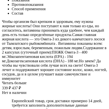
Показания
Противопоказания
Способ применения
Состав
Чтобы организм был крепким и здоровым, ему нужны
жирные кислоты! Они поступают к нам только из еды, но
согласитесь, витамины принимать куда удобнее, чем каждый
день есть только определённые продукты.Самая главная
жирная кислота — это Омега-3 из дикого камчатского лосося
от Тымлатского рыбокомбината . Витамины показаны всем:
детям, взрослым, беременным, пожилым людям.Содержание в
2 капсулах (суточный прием):ПНЖК Омега-3 - 400
мг.Эйкозапентаеновая кислота (EPA) - 194
мг.Докозагексаеновая кислота (DHA) - 188 мг.Но зачем? Да
чтобы вы чувствовали себя лучше всех на свете! Омега-3
лечит и поддерживает хорошее состояние волос, кожи, ногтей,
сосудов, да и в целом улучшает ваше самочувствие и
иммунитет
Читать больше
339 ₽
437 ₽
Нет в наличии
Европейский товар, срок доставки примерно 14 дней,
требуется заполнить дополнительные данные