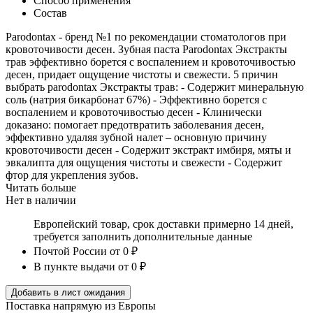
Способ применения
Состав
Parodontax - бренд №1 по рекомендации стоматологов при
кровоточивости десен. Зубная паста Parodontax Экстракты
трав эффективно борется с воспалением и кровоточивостью
десен, придает ощущение чистоты и свежести. 5 причин
выбрать parodontax Экстракты трав: - Содержит минеральную
соль (натрия бикарбонат 67%) - Эффективно борется с
воспалением и кровоточивостью десен - Клинически
доказано: помогает предотвратить заболевания десен,
эффективно удаляя зубной налет – основную причину
кровоточивости десен - Содержит экстракт имбиря, мяты и
эвкалипта для ощущения чистоты и свежести - Содержит
фтор для укрепления зубов.
Читать больше
Нет в наличии
Европейский товар, срок доставки примерно 14 дней,
требуется заполнить дополнительные данные
Почтой России
от 0 ₽
В пункте выдачи
от 0 ₽
Добавить в лист ожидания
Поставка напрямую из Европы