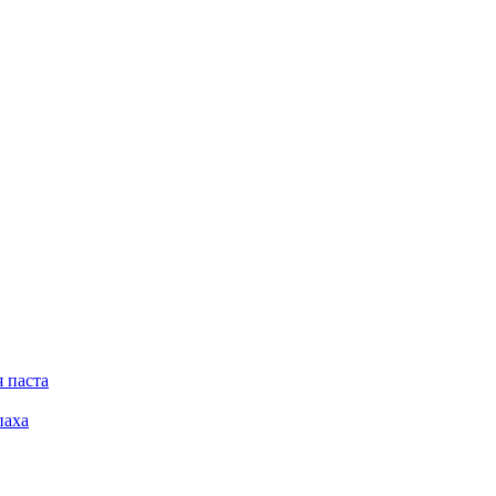
 паста
паха