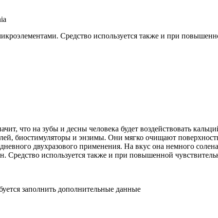
ia
микроэлементами. Средство используется также и при повышенн
начит, что на зубы и десны человека будет воздействовать каль
лей, биостимуляторы и энзимы. Они мягко очищают поверхность
едневного двухразового применения. На вкус она немного солен
ен. Средство используется также и при повышенной чувствительн
ебуется заполнить дополнительные данные