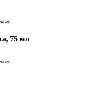
legram
а, 75 мл
legram