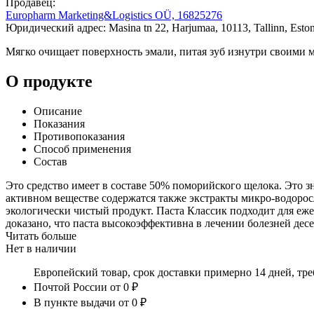
Продавец:
Europharm Marketing&Logistics OÜ, 16825276
Юридический адрес: Masina tn 22, Harjumaa, 10113, Tallinn, Eston
Мягко очищает поверхность эмали, питая зуб изнутри своими 
О продукте
Описание
Показания
Противопоказания
Способ применения
Состав
Это средство имеет в составе 50% поморийского щелока. Это з
активном веществе содержатся также экстракты микро-водорос
экологически чистый продукт. Паста Классик подходит для еж
доказано, что паста высокоэффективна в лечении болезней дес
Читать больше
Нет в наличии
Европейский товар, срок доставки примерно 14 дней, тр
Почтой России
от 0 ₽
В пункте выдачи
от 0 ₽