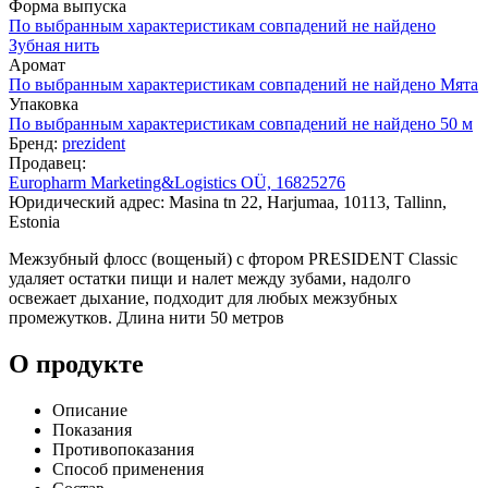
Форма выпуска
По выбранным характеристикам совпадений не найдено
Зубная нить
Аромат
По выбранным характеристикам совпадений не найдено
Мята
Упаковка
По выбранным характеристикам совпадений не найдено
50 м
Бренд:
prezident
Продавец:
Europharm Marketing&Logistics OÜ, 16825276
Юридический адрес: Masina tn 22, Harjumaa, 10113, Tallinn,
Estonia
Межзубный флосс (вощеный) с фтором PRESIDENT Classic
удаляет остатки пищи и налет между зубами, надолго
освежает дыхание, подходит для любых межзубных
промежутков. Длина нити 50 метров
О продукте
Описание
Показания
Противопоказания
Способ применения