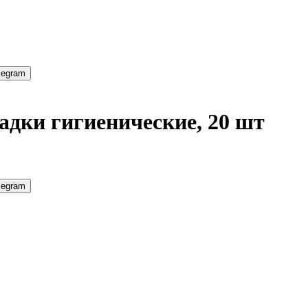
legram
ладки гигиенические, 20 шт
legram