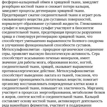
фосфорно-кальциевый обмен в хрящевой ткани, замедляет
резорбцию костной ткани и снижает потери кальция,
замедляет процессы дегенерации хрящевой ткани.
Предотвращает сжатие соединительной ткани и играет роль
смазывающего вещества для суставных поверхностей,
нормализует образование суставной жидкости. Глюкозамина
сульфат и хондроитина сульфат участвуют в биосинтезе
соединительной ткани, предотвращая процессы разрушения
хряща и стимулируя регенерацию хрящевой ткани, что
способствует уменьшению выраженности болевого синдрома
и улучшению функциональной способности суставов.
Метилсульфонилметан - природное органическое соединение
серы, проявляет высокую биологическую активность. Сера
способствует всасыванию печенью минералов, имеет
значение для работы мозга, образования волос, ногтей,
соединительной ткани, хрящей, оказывает выраженное
противоаллергическое действие. Метилсульфонилметан
способствует выведению лактата из тканей, токсинов, что
повышает проницаемость питательных веществ; помогает
организму восстанавливать поврежденные клетки кожи и
соединительной ткани, повышает их эластичность. Марганец
участвует в процессах энергообразования, метаболизме белков
и жиров, синтезе костей и соединительной ткани. Кальций
составляет основу костной ткани, активизирует деятельность
ряда важнейших ферментов, участвует в поддержании