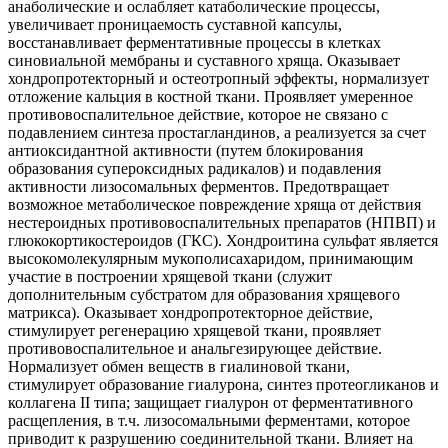
анаболические и ослабляет катаболические процессы,
увеличивает проницаемость суставной капсулы,
восстанавливает ферментативные процессы в клетках
синовиальной мембраны и суставного хряща. Оказывает
хондропротекторный и остеотропный эффекты, нормализует
отложение кальция в костной ткани. Проявляет умеренное
противовоспалительное действие, которое не связано с
подавлением синтеза простагландинов, а реализуется за счет
антиоксидантной активности (путем блокирования
образования супероксидных радикалов) и подавления
активности лизосомальных ферментов. Предотвращает
возможное метаболическое повреждение хряща от действия
нестероидных противовоспалительных препаратов (НПВП) и
глюкокортикостероидов (ГКС). Хондроитина сульфат является
высокомолекулярным мукополисахаридом, принимающим
участие в построении хрящевой ткани (служит
дополнительным субстратом для образования хрящевого
матрикса). Оказывает хондропротекторное действие,
стимулирует регенерацию хрящевой ткани, проявляет
противовоспалительное и анальгезирующее действие.
Нормализует обмен веществ в гиалиновой ткани,
стимулирует образование гиалурона, синтез протеогликанов и
коллагена II типа; защищает гиалурон от ферментативного
расщепления, в т.ч. лизосомальными ферментами, которое
приводит к разрушению соединительной ткани. Влияет на