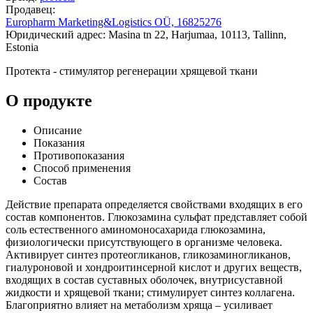
Продавец:
Europharm Marketing&Logistics OÜ, 16825276
Юридический адрес: Masina tn 22, Harjumaa, 10113, Tallinn,
Estonia
Протекта - стимулятор регенерации хрящевой ткани
О продукте
Описание
Показания
Противопоказания
Способ применения
Состав
Действие препарата определяется свойствами входящих в его
состав компонентов. Глюкозамина сульфат представляет собой
соль естественного аминомоносахарида глюкозамина,
физиологически присутствующего в организме человека.
Активирует синтез протеогликанов, гликозаминогликанов,
гиалуроновой и хондроитинсерной кислот и других веществ,
входящих в состав суставных оболочек, внутрисуставной
жидкости и хрящевой ткани; стимулирует синтез коллагена.
Благоприятно влияет на метаболизм хряща – усиливает