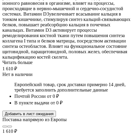
ионного равновесия в организме, влияет на процессы,
происходящие в нервно-мышечной и сердечно-сосудистой
системах. Витамин D3увеличивает всасывание кальция в
тонком кишечнике, стимулируя синтез кальций-связывающих
белков, повышает реабсорбцию кальция в почечных
канальцах. Витамин D3 активирует процессы
ремоделирования костной ткани путем повышения синтеза
коллагена I типа и белков матрицы, посредством активации
синтеза остеобластов. Влияет на функциональное состояние
щитовидной, паращитовидной, половых желез, обеспечивая
кальцификацию костей скелета.
Читать больше
1 610 ₽
Нет в наличии
Европейский товар, срок доставки примерно 14 дней,
требуется заполнить дополнительные данные
Почтой России
от 0 ₽
В пункте выдачи
от 0 ₽
Добавить в лист ожидания
Поставка напрямую из Европы
1 610 ₽