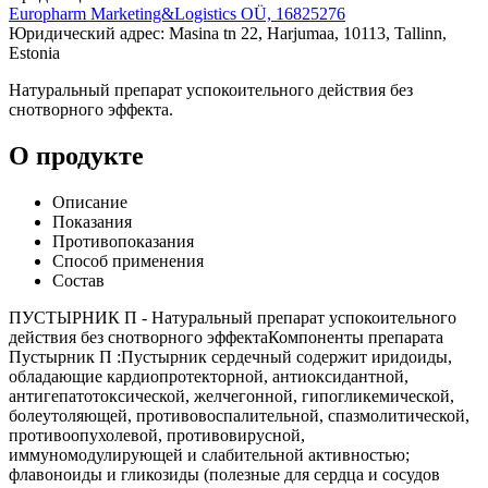
Europharm Marketing&Logistics OÜ, 16825276
Юридический адрес: Masina tn 22, Harjumaa, 10113, Tallinn,
Estonia
Натуральный препарат успокоительного действия без
снотворного эффекта.
О продукте
Описание
Показания
Противопоказания
Способ применения
Состав
ПУСТЫРНИК П - Натуральный препарат успокоительного
действия без снотворного эффектаКомпоненты препарата
Пустырник П :Пустырник сердечный содержит иридоиды,
обладающие кардиопротекторной, антиоксидантной,
антигепатотоксической, желчегонной, гипогликемической,
болеутоляющей, противовоспалительной, спазмолитической,
противоопухолевой, противовирусной,
иммуномодулирующей и слабительной активностью;
флавоноиды и гликозиды (полезные для сердца и сосудов