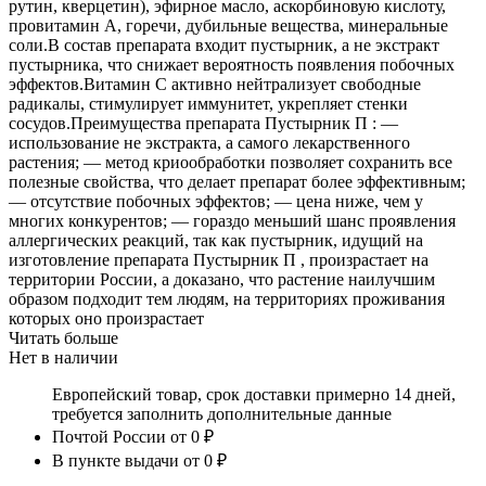
рутин, кверцетин), эфирное масло, аскорбиновую кислоту,
провитамин А, горечи, дубильные вещества, минеральные
соли.В состав препарата входит пустырник, а не экстракт
пустырника, что снижает вероятность появления побочных
эффектов.Витамин С активно нейтрализует свободные
радикалы, стимулирует иммунитет, укрепляет стенки
сосудов.Преимущества препарата Пустырник П : —
использование не экстракта, а самого лекарственного
растения; — метод криообработки позволяет сохранить все
полезные свойства, что делает препарат более эффективным;
— отсутствие побочных эффектов; — цена ниже, чем у
многих конкурентов; — гораздо меньший шанс проявления
аллергических реакций, так как пустырник, идущий на
изготовление препарата Пустырник П , произрастает на
территории России, а доказано, что растение наилучшим
образом подходит тем людям, на территориях проживания
которых оно произрастает
Читать больше
Нет в наличии
Европейский товар, срок доставки примерно 14 дней,
требуется заполнить дополнительные данные
Почтой России
от 0 ₽
В пункте выдачи
от 0 ₽