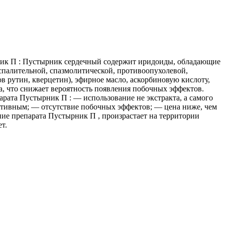
ик П : Пустырник сердечный содержит иридоиды, обладающие
спалительной, спазмолитической, противоопухолевой,
 рутин, кверцетин), эфирное масло, аскорбиновую кислоту,
а, что снижает вероятность появления побочных эффектов.
рата Пустырник П : — использование не экстракта, а самого
ективным; — отсутствие побочных эффектов; — цена ниже, чем
ие препарата Пустырник П , произрастает на территории
т.