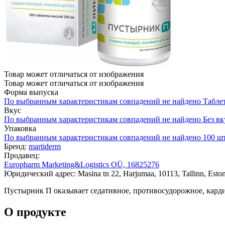
Товар может отличаться от изображения
Товар может отличаться от изображения
Форма выпуска
По выбранным характеристикам совпадений не найдено
Табле
Вкус
По выбранным характеристикам совпадений не найдено
Без вк
Упаковка
По выбранным характеристикам совпадений не найдено
100 ш
Бренд:
martiderm
Продавец:
Europharm Marketing&Logistics OÜ, 16825276
Юридический адрес: Masina tn 22, Harjumaa, 10113, Tallinn, Eston
Пустырник П оказывает седативное, противосудорожное, карди
О продукте