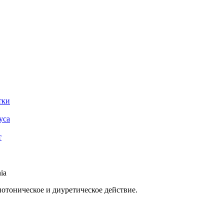
тки
уса
т
ia
отоническое и диуретическое действие.