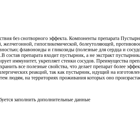
вия без снотворного эффекта. Компоненты препарата Пустырн
й, желчегонной, гипогликемической, болеутоляющей, противово
стью; флавоноиды и гликозиды (полезные для сердца и сосудов
В состав препарата входит пустырник, а не экстракт пустырник
рует иммунитет, укрепляет стенки сосудов. Преимущества препа
хранить все полезные свойства, что делает препарат более эфф
лергических реакций, так как пустырник, идущий на изготовлен
 тем людям, на территориях проживания которых оно произрастае
ебуется заполнить дополнительные данные