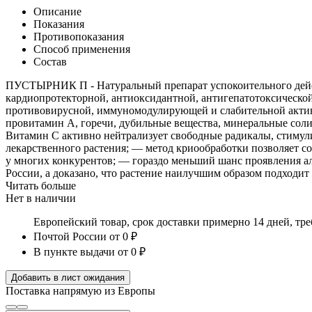
Описание
Показания
Противопоказания
Способ применения
Состав
ПУСТЫРНИК П - Натуральный препарат успокоительного дейст
кардиопротекторной, антиоксидантной, антигепатотоксическо
противовирусной, иммуномодулирующей и слабительной активно
провитамин А, горечи, дубильные вещества, минеральные соли.
Витамин С активно нейтрализует свободные радикалы, стимули
лекарственного растения; — метод криообработки позволяет со
у многих конкурентов; — гораздо меньший шанс проявления ал
России, а доказано, что растение наилучшим образом подходит
Читать больше
Нет в наличии
Европейский товар, срок доставки примерно 14 дней, тр
Почтой России
от 0 ₽
В пункте выдачи
от 0 ₽
Добавить в лист ожидания
Поставка напрямую из Европы