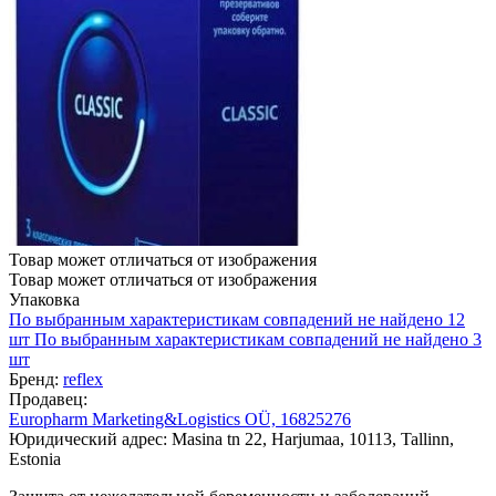
Товар может отличаться от изображения
Товар может отличаться от изображения
Упаковка
По выбранным характеристикам совпадений не найдено
12
шт
По выбранным характеристикам совпадений не найдено
3
шт
Бренд:
reflex
Продавец:
Europharm Marketing&Logistics OÜ, 16825276
Юридический адрес: Masina tn 22, Harjumaa, 10113, Tallinn,
Estonia