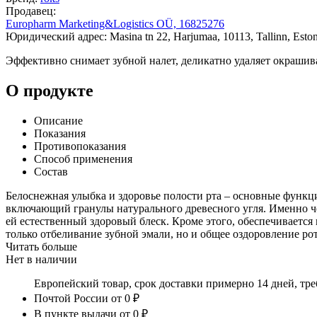
Продавец:
Europharm Marketing&Logistics OÜ, 16825276
Юридический адрес: Masina tn 22, Harjumaa, 10113, Tallinn, Eston
Эффективно снимает зубной налет, деликатно удаляет окрашива
О продукте
Описание
Показания
Противопоказания
Способ применения
Состав
Белоснежная улыбка и здоровье полости рта – основные функ
включающий гранулы натурального древесного угля. Именно че
ей естественный здоровый блеск. Кроме этого, обеспечивается
только отбеливание зубной эмали, но и общее оздоровление ро
Читать больше
Нет в наличии
Европейский товар, срок доставки примерно 14 дней, тр
Почтой России
от 0 ₽
В пункте выдачи
от 0 ₽