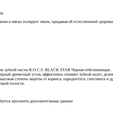
ia
ния и мягко полирует эмаль, придавая ей естественный здоровы
ции зубной пасты R.O.C.S. BLACK STAR Черная отбеливающая . 
рный древесный уголь эффективно снимает зубной налет, делик
 высокая степень защиты от кариеса, пародонтита, гингивита и 
товой полости.
ебуется заполнить дополнительные данные