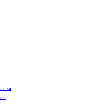
 паста
паха