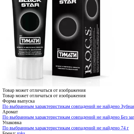
Товар может отличаться от изображения
Товар может отличаться от изображения
Форма выпуска
По выбранным характеристикам совпадений не найдено
Зубная
Аромат
По выбранным характеристикам совпадений не найдено
Без за
Упаковка
По выбранным характеристикам совпадений не найдено
74 г
Бренд:
roks