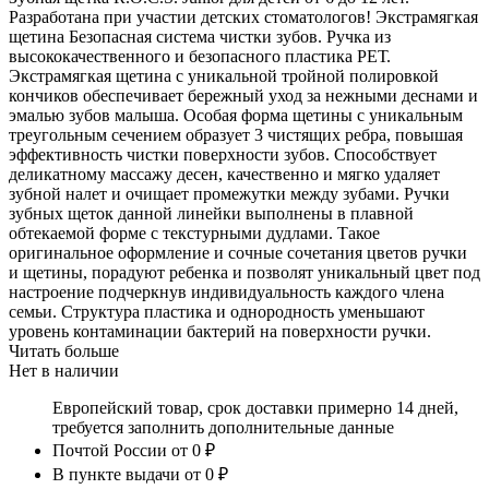
Разработана при участии детских стоматологов! Экстрамягкая
щетина Безопасная система чистки зубов. Ручка из
высококачественного и безопасного пластика PEТ.
Экстрамягкая щетина с уникальной тройной полировкой
кончиков обеспечивает бережный уход за нежными деснами и
эмалью зубов малыша. Особая форма щетины с уникальным
треугольным сечением образует 3 чистящих ребра, повышая
эффективность чистки поверхности зубов. Способствует
деликатному массажу десен, качественно и мягко удаляет
зубной налет и очищает промежутки между зубами. Ручки
зубных щеток данной линейки выполнены в плавной
обтекаемой форме c текстурными дудлами. Такое
оригинальное оформление и сочные сочетания цветов ручки
и щетины, порадуют ребенка и позволят уникальный цвет под
настроение подчеркнув индивидуальность каждого члена
семьи. Структура пластика и однородность уменьшают
уровень контаминации бактерий на поверхности ручки.
Читать больше
Нет в наличии
Европейский товар, срок доставки примерно 14 дней,
требуется заполнить дополнительные данные
Почтой России
от 0 ₽
В пункте выдачи
от 0 ₽