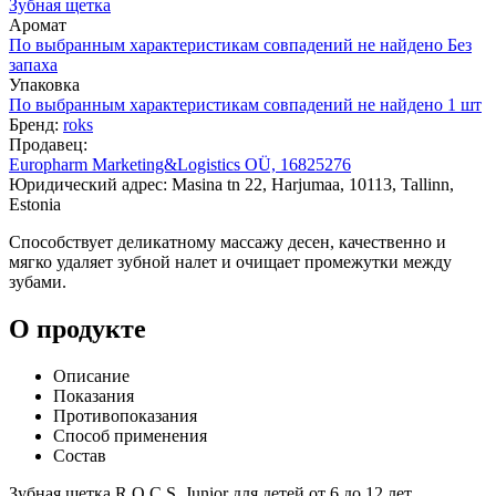
Зубная щетка
Аромат
По выбранным характеристикам совпадений не найдено
Без
запаха
Упаковка
По выбранным характеристикам совпадений не найдено
1 шт
Бренд:
roks
Продавец:
Europharm Marketing&Logistics OÜ, 16825276
Юридический адрес: Masina tn 22, Harjumaa, 10113, Tallinn,
Estonia
Способствует деликатному массажу десен, качественно и
мягко удаляет зубной налет и очищает промежутки между
зубами.
О продукте
Описание
Показания
Противопоказания
Способ применения
Состав
Зубная щетка R.O.C.S. Junior для детей от 6 до 12 лет.