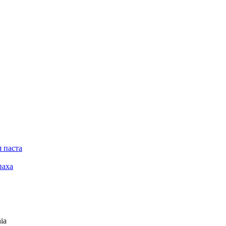
 паста
паха
ia