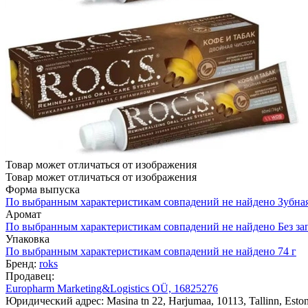
Товар может отличаться от изображения
Товар может отличаться от изображения
Форма выпуска
По выбранным характеристикам совпадений не найдено
Зубная
Аромат
По выбранным характеристикам совпадений не найдено
Без за
Упаковка
По выбранным характеристикам совпадений не найдено
74 г
Бренд:
roks
Продавец:
Europharm Marketing&Logistics OÜ, 16825276
Юридический адрес: Masina tn 22, Harjumaa, 10113, Tallinn, Eston