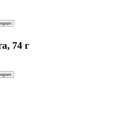
legram
а, 74 г
legram