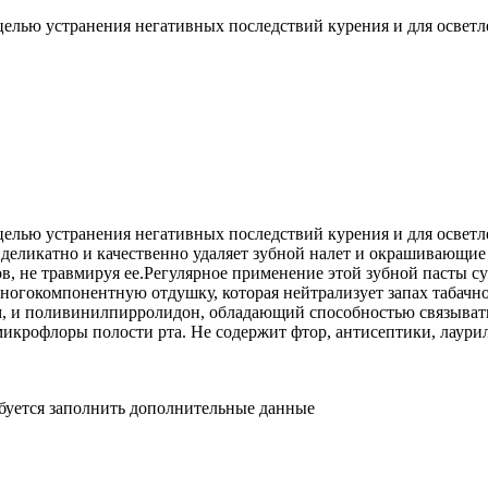
целью устранения негативных последствий курения и для осветл
целью устранения негативных последствий курения и для осветл
еликатно и качественно удаляет зубной налет и окрашивающие п
в, не травмируя ее.Регулярное применение этой зубной пасты 
ногокомпонентную отдушку, которая нейтрализует запах табачно
 и поливинилпирролидон, обладающий способностью связывать
микрофлоры полости рта. Не содержит фтор, антисептики, лаури
ебуется заполнить дополнительные данные