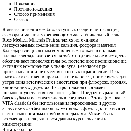
Показания
Противопоказания
Способ применения
Состав
Является источником биодоступных соединений кальция,
фосфора и магния, укрепляющих эмаль. Уникальный гель
Rocs Medical Minerals Fruit является источником
легкоусвояемых соединений кальция, фосфора и магния.
Благодаря специальным компонентам тонкая невидимая
плeнка геля задерживается на зубах на длительное время, что
обеспечивает продолжительное, постепенное проникновение
активных компонентов в ткани зуба. Безопасен при
проглатывании и не имеет возрастных ограничений. Гель
высокоэффективен в профилактике кариеса, применяется для
устранения эстетических недостатков при флюорозе, эрозиях,
клиновидных дефектах. Быстро и надолго снижает
повышенную чувствительность зубов. Придает выраженный
блеск зубам и осветляет эмаль в среднем на 2 тона (по шкале
VITA classical) без использования пероксидных и других
агрессивных отбеливающих методик. Эффект достигается за
счeт насыщения эмали зубов минералами. Может быть
рекомендован людям, проходящим курсы лучевой и
химиотерапии.
Читать больше