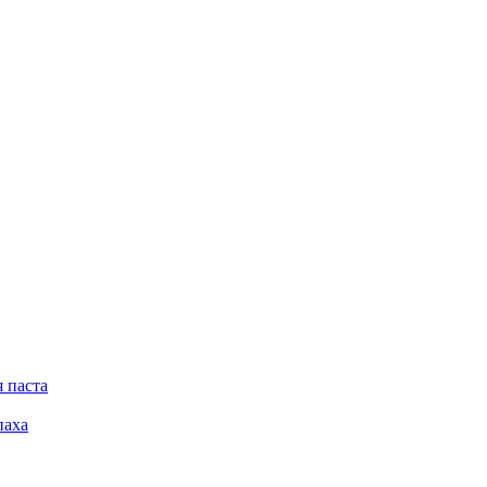
 паста
паха