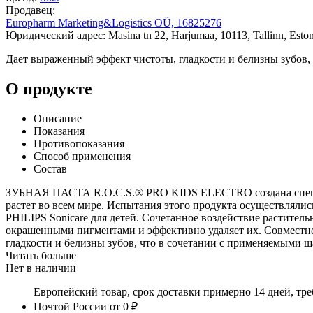
Продавец:
Europharm Marketing&Logistics OÜ, 16825276
Юридический адрес: Masina tn 22, Harjumaa, 10113, Tallinn, Eston
Дает выраженный эффект чистоты, гладкости и белизны зубов,
О продукте
Описание
Показания
Противопоказания
Способ применения
Состав
ЗУБНАЯ ПАСТА R.O.C.S.® PRO KIDS ELECTRO создана специал
растет во всем мире. Испытания этого продукта осущест
PHILIPS Sonicare для детей. Сочетанное воздействие раститель
окрашенными пигментами и эффективно удаляет их. Совместн
гладкости и белизны зубов, что в сочетании с применяемыми 
Читать больше
Нет в наличии
Европейский товар, срок доставки примерно 14 дней, тр
Почтой России
от 0 ₽