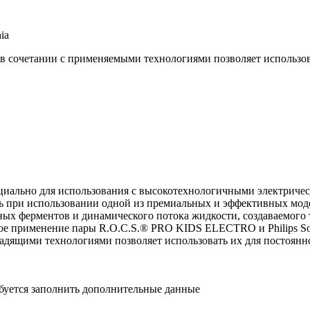
ia
 в сочетании с применяемыми технологиями позволяет использов
ьно для использования c высокотехнологичными электрическ
влялись при использовании одной из премиальных и эффект
ных ферментов и динамического потока жидкости, создаваемого те
ое применение пары R.O.C.S.® PRO KIDS ELECTRO и Philips So
щадящими технологиями позволяет использовать их для постоянн
ебуется заполнить дополнительные данные