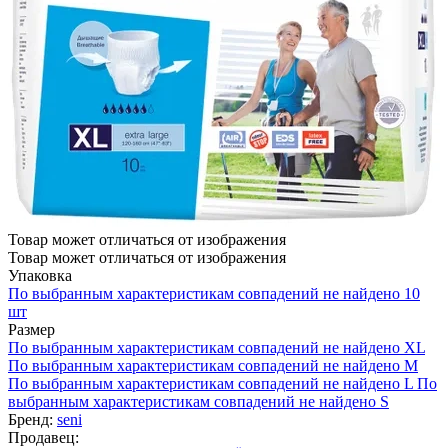
Товар может отличаться от изображения
Товар может отличаться от изображения
Упаковка
По выбранным характеристикам совпадений не найдено
10
шт
Размер
По выбранным характеристикам совпадений не найдено
XL
По выбранным характеристикам совпадений не найдено
M
По выбранным характеристикам совпадений не найдено
L
По
выбранным характеристикам совпадений не найдено
S
Бренд:
seni
Продавец: