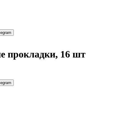
legram
ие прокладки, 16 шт
legram