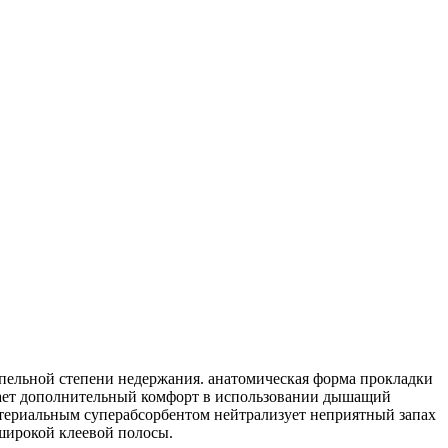
апельной степени недержания. анатомическая форма прокладки
ивает дополнительный комфорт в использовании дышащий
териальным суперабсорбентом нейтрализует неприятный запах
 широкой клеевой полосы.