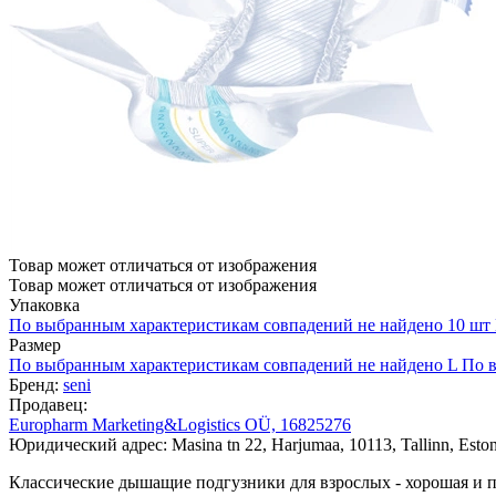
Товар может отличаться от изображения
Товар может отличаться от изображения
Упаковка
По выбранным характеристикам совпадений не найдено
10 шт
Размер
По выбранным характеристикам совпадений не найдено
L
По в
Бренд:
seni
Продавец:
Europharm Marketing&Logistics OÜ, 16825276
Юридический адрес: Masina tn 22, Harjumaa, 10113, Tallinn, Eston
Классические дышащие подгузники для взрослых - хорошая и п