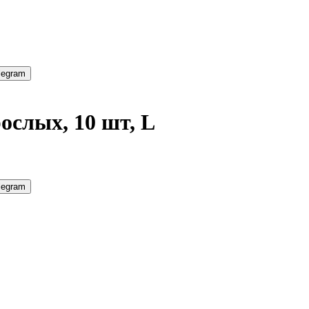
legram
рослых, 10 шт, L
legram