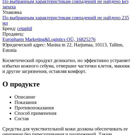
По выбранным характеристикам совпадений не найдено
Без
запаха
Упаковка
По выбранным характеристикам совпадений не найдено
235
мл
Бренд:
cetaphil
Продавец:
Europharm Marketing&Logistics OÜ, 16825276
Юридический адрес: Masina tn 22, Harjumaa, 10113, Tallinn,
Estonia
Косметический продукт деликатно, но эффективно устраняет
избытки кожного себума, отмершие частички клеток, макияж
и другие загрязнения, оставляя комфорт.
О продукте
Описание
Показания
Противопоказания
Способ применения
Состав
Средства для чувствительной кожи должны обеспечивать ее
очищение без пересушивания и раздражений. Таким