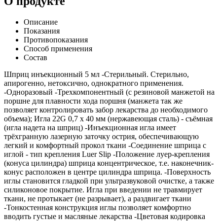
О продукте
Описание
Показания
Противопоказания
Способ применения
Состав
Шприц инъекционный 5 мл -Стерильный. Стерильно,
апирогенно, нетоксично, однократного применения.
-Одноразовый -Трехкомпонентный (с резиновой манжетой на
поршне для плавности хода поршня (манжета так же
позволяет контролировать забор лекарства до необходимого
объема); Игла 22G 0,7 x 40 мм (нержавеющая сталь) - съёмная
(игла надета на шприц) -Инъекционная игла имеет
трёхгранную лазерную заточку острия, обеспечивающую
легкий и комфортный прокол ткани -Соединение шприца с
иглой - тип крепления Luer Slip -Положение луер-крепления
(конуса цилиндра) шприца концентрическое, т.е. наконечник-
конус расположен в центре цилиндра шприца. -Поверхность
иглы становится гладкой при ультразвуковой очистке, а также
силиконовое покрытие. Игла при введении не травмирует
ткани, не протыкает (не разрывает), а раздвигает ткани
-Тонкостенная конструкция иглы позволяет комфортно
вводить густые и масляные лекарства -Цветовая кодировка