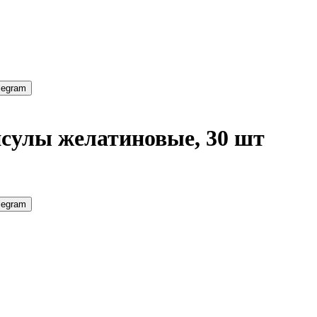
legram
псулы желатиновые, 30 шт
legram