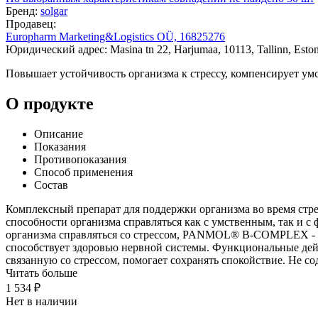
Бренд:
solgar
Продавец:
Europharm Marketing&Logistics OÜ, 16825276
Юридический адрес: Masina tn 22, Harjumaa, 10113, Tallinn, Eston
Повышает устойчивость организма к стрессу, компенсирует умс
О продукте
Описание
Показания
Противопоказания
Способ применения
Состав
Комплексный препарат для поддержки организма во время стрес
способности организма справляться как с умственным, так и с 
организма справляться со стрессом, PANMOL® B-COMPLEX - с
способствует здоровью нервной системы. Функциональные дейст
связанную со стрессом, помогает сохранять спокойствие. Не с
Читать больше
1 534 ₽
Нет в наличии