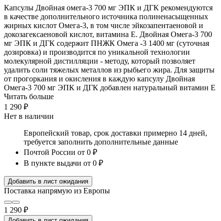
Капсулы Двойная омега-3 700 мг ЭПК и ДГК рекомендуются
в качестве дополнительного источника полиненасыщенных
жирных кислот Омега-3, в том числе эйкозапентаеновой и
докозагексаеновой кислот, витамина Е. Двойная Омега-3 700
мг ЭПК и ДГК содержит ПНЖК Омега -3 1400 мг (суточная
дозировка) и производится по уникальной технологии
молекулярной дистилляции - методу, который позволяет
удалить соли тяжелых металлов из рыбьего жира. Для защиты
от прогоркания и окисления в каждую капсулу Двойная
Омега-3 700 мг ЭПК и ДГК добавлен натуральный витамин Е
Читать больше
1 290 ₽
Нет в наличии
Европейский товар, срок доставки примерно 14 дней,
требуется заполнить дополнительные данные
Почтой России
от 0 ₽
В пункте выдачи
от 0 ₽
Добавить в лист ожидания
Поставка напрямую из Европы
1 290 ₽
Добавить в лист ожидания