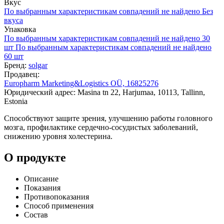
Вкус
По выбранным характеристикам совпадений не найдено
Без
вкуса
Упаковка
По выбранным характеристикам совпадений не найдено
30
шт
По выбранным характеристикам совпадений не найдено
60 шт
Бренд:
solgar
Продавец:
Europharm Marketing&Logistics OÜ, 16825276
Юридический адрес: Masina tn 22, Harjumaa, 10113, Tallinn,
Estonia
Способствуют защите зрения, улучшению работы головного
мозга, профилактике сердечно-сосудистых заболеваний,
снижению уровня холестерина.
О продукте
Описание
Показания
Противопоказания
Способ применения
Состав