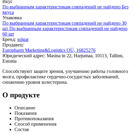
Вкус
По выбранным характеристикам совпадений не найдено
Без
вкуса
Упаковка
По выбранным характеристикам совпадений не найдено
30
шт
По выбранным характеристикам совпадений не найдено
60 шт
Бренд:
solgar
Продавец:
Europharm Marketing&Logistics OÜ, 16825276
Юридический адрес: Masina tn 22, Harjumaa, 10113, Tallinn,
Estonia
Способствуют защите зрения, улучшению работы головного
мозга, профилактике сердечно-сосудистых заболеваний,
снижению уровня холестерина.
О продукте
Описание
Показания
Противопоказания
Способ применения
Состав