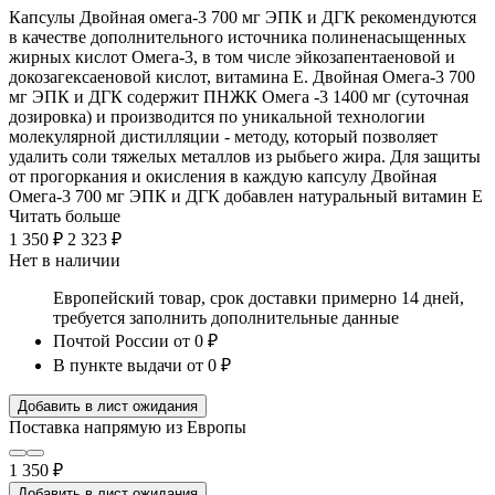
Капсулы Двойная омега-3 700 мг ЭПК и ДГК рекомендуются
в качестве дополнительного источника полиненасыщенных
жирных кислот Омега-3, в том числе эйкозапентаеновой и
докозагексаеновой кислот, витамина Е. Двойная Омега-3 700
мг ЭПК и ДГК содержит ПНЖК Омега -3 1400 мг (суточная
дозировка) и производится по уникальной технологии
молекулярной дистилляции - методу, который позволяет
удалить соли тяжелых металлов из рыбьего жира. Для защиты
от прогоркания и окисления в каждую капсулу Двойная
Омега-3 700 мг ЭПК и ДГК добавлен натуральный витамин Е
Читать больше
1 350 ₽
2 323 ₽
Нет в наличии
Европейский товар, срок доставки примерно 14 дней,
требуется заполнить дополнительные данные
Почтой России
от 0 ₽
В пункте выдачи
от 0 ₽
Добавить в лист ожидания
Поставка напрямую из Европы
1 350 ₽
Добавить в лист ожидания