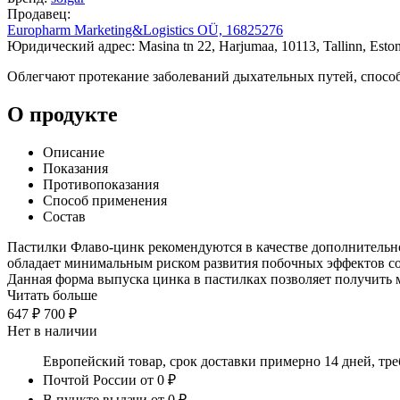
Продавец:
Europharm Marketing&Logistics OÜ, 16825276
Юридический адрес: Masina tn 22, Harjumaa, 10113, Tallinn, Eston
Облегчают протекание заболеваний дыхательных путей, спосо
О продукте
Описание
Показания
Противопоказания
Способ применения
Состав
Пастилки Флаво-цинк рекомендуются в качестве дополнительно
обладает минимальным риском развития побочных эффектов со
Данная форма выпуска цинка в пастилках позволяет получить 
Читать больше
647 ₽
700 ₽
Нет в наличии
Европейский товар, срок доставки примерно 14 дней, тр
Почтой России
от 0 ₽
В пункте выдачи
от 0 ₽