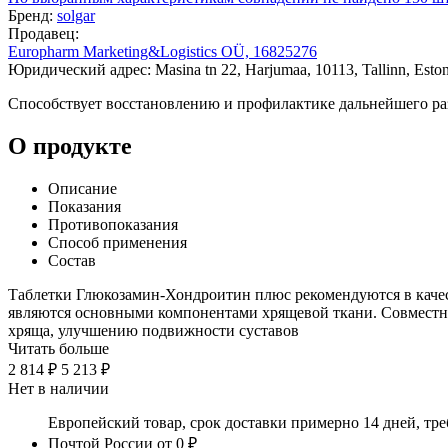
Бренд:
solgar
Продавец:
Europharm Marketing&Logistics OÜ, 16825276
Юридический адрес: Masina tn 22, Harjumaa, 10113, Tallinn, Eston
Способствует восстановлению и профилактике дальнейшего ра
О продукте
Описание
Показания
Противопоказания
Способ применения
Состав
Таблетки Глюкозамин-Хондроитин плюс рекомендуются в качес
являются основными компонентами хрящевой ткани. Совместн
хряща, улучшению подвижности суставов
Читать больше
2 814 ₽
5 213 ₽
Нет в наличии
Европейский товар, срок доставки примерно 14 дней, тр
Почтой России
от 0 ₽