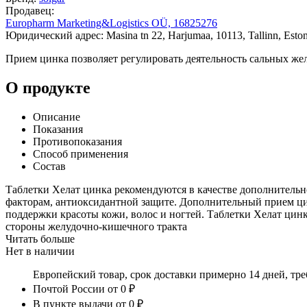
Продавец:
Europharm Marketing&Logistics OÜ, 16825276
Юридический адрес: Masina tn 22, Harjumaa, 10113, Tallinn, Eston
Прием цинка позволяет регулировать деятельность сальных же
О продукте
Описание
Показания
Противопоказания
Способ применения
Состав
Таблетки Хелат цинка рекомендуются в качестве дополнитель
факторам, антиоксидантной защите. Дополнительный прием цин
поддержки красоты кожи, волос и ногтей. Таблетки Хелат цин
стороны желудочно-кишечного тракта
Читать больше
Нет в наличии
Европейский товар, срок доставки примерно 14 дней, тр
Почтой России
от 0 ₽
В пункте выдачи
от 0 ₽