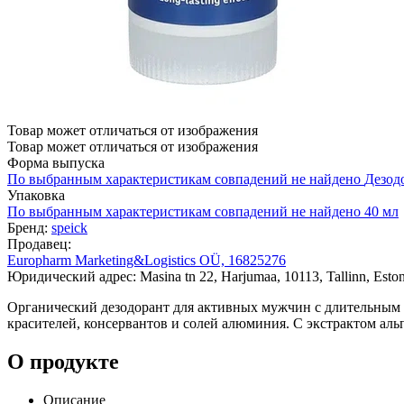
Товар может отличаться от изображения
Товар может отличаться от изображения
Форма выпуска
По выбранным характеристикам совпадений не найдено
Дезод
Упаковка
По выбранным характеристикам совпадений не найдено
40 мл
Бренд:
speick
Продавец:
Europharm Marketing&Logistics OÜ, 16825276
Юридический адрес: Masina tn 22, Harjumaa, 10113, Tallinn, Eston
Органический дезодорант для активных мужчин с длительным
красителей, консервантов и солей алюминия. С экстрактом аль
О продукте
Описание