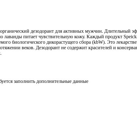
й органический дезодорант для активных мужчин. Длительный 
о лаванды питает чувствительную кожу. Каждый продукт Speic
мого биологического дикорастущего сбора (kbW). Это лекарственн
 протяжении веков. Дезодорант не содержит красителей и консерв
.
ебуется заполнить дополнительные данные