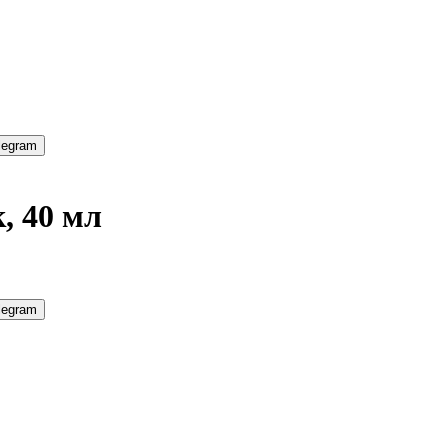
legram
, 40 мл
legram