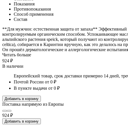
Показания
Противопоказания
Способ применения
Состав
**Для мужчин: естественная защита от запаха** Эффективны
контролируемым органическим способом. Успокаивающее масл
альпийского растения speick, который получают из контролируе
celtica), собирается в Каринтии вручную, как это делалось на
Он прошёл дерматологические и аллергологические испытания
Читать больше
924 ₽
В наличии
Европейский товар, срок доставки примерно 14 дней, тр
Почтой России
от 0 ₽
В пункте выдачи
от 0 ₽
Добавить в корзину
Поставка напрямую из Европы
924 ₽
Добавить в корзину