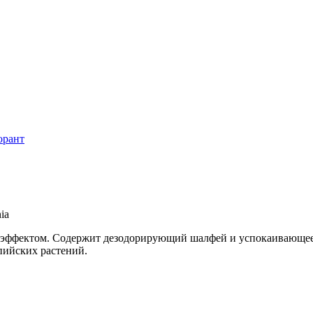
орант
ia
 эффектом. Содержит дезодорирующий шалфей и успокаивающее 
пийских растений.