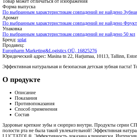
Товар может отличаться от изображения
Форма выпуска
По выбранным характеристикам совпадений не найдено
Зубная
Аромат
По выбранным характеристикам совпадений не найдено
Фрукт
Упаковка
По выбранным характеристикам совпадений не найдено
50 мл
Бренд:
splat
Продавец:
Europharm Marketing&Logistics OÜ, 16825276
Юридический адрес: Masina tn 22, Harjumaa, 10113, Tallinn, Eston
Эффективная натуральная и безопасная детская зубная паста!
О продукте
Описание
Показания
Противопоказания
Способ применения
Состав
Здоровые крепкие зубы и сюрприз внутри. Продукты серии СП
полости рта не была такой увлекательной! Эффективная натура
LUCTATOL®. Эффективность доказана клинически. Интенсивное 