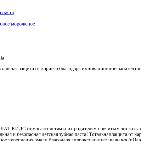
 паста
овое мороженое
ia
 Тотальная защита от кариеса благодаря инновационной запате
ЛАТ КИДС помогают детям и их родителям научиться чистить зуб
льная и безопасная детская зубная паста! Тотальная защита от 
укрепления эмали благодаря гидроксиапатиту кальция (nHap). Г