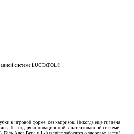
нтованной системе LUCTATOL®.
ки в игровой форме, без капризов. Никогда еще гигиена
кариеса благодаря инновационной запатентованной системе
ель Алоэ Вера и L-Argenine заботятся о здоровье десен!