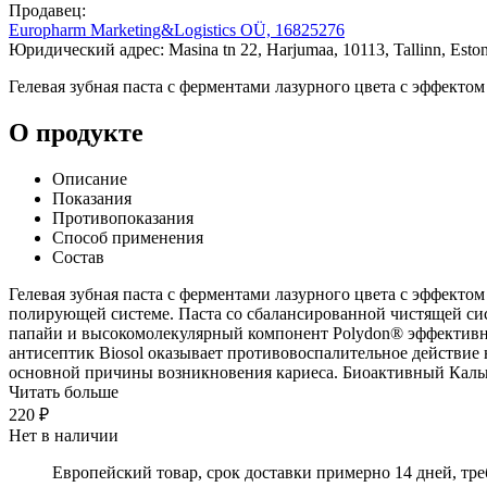
Продавец:
Europharm Marketing&Logistics OÜ, 16825276
Юридический адрес: Masina tn 22, Harjumaa, 10113, Tallinn, Eston
Гелевая зубная паста с ферментами лазурного цвета с эффектом
О продукте
Описание
Показания
Противопоказания
Способ применения
Состав
Гелевая зубная паста с ферментами лазурного цвета с эффект
полирующей системе. Паста со сбалансированной чистящей сис
папайи и высокомолекулярный компонент Polydon® эффективно
антисептик Biosol оказывает противовоспалительное действие
основной причины возникновения кариеса. Биоактивный Кальци
Читать больше
220 ₽
Нет в наличии
Европейский товар, срок доставки примерно 14 дней, тр