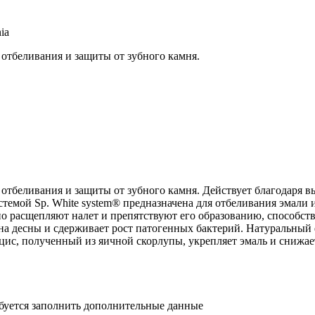
ia
 отбеливания и защиты от зубного камня.
ом отбеливания и защиты от зубного камня. Действует благодар
темой Sp. White system® предназначена для отбеливания эмали 
 расщепляют налет и препятствуют его образованию, способст
 на десны и сдерживает рост патогенных бактерий. Натуральный
с, полученный из яичной скорлупы, укрепляет эмаль и снижает
ебуется заполнить дополнительные данные