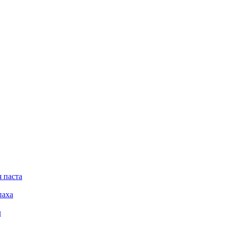
 паста
паха
л