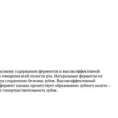
я высокому содержанию ферментов и высокоэффективной
и очищения всей полости рта. Натуральные ферменты из
вуя сохранению белизны зубов. Высокоэффективный
 фермент папаин препятствует образованию зубного налета –
 гиперчувствительность зубов.