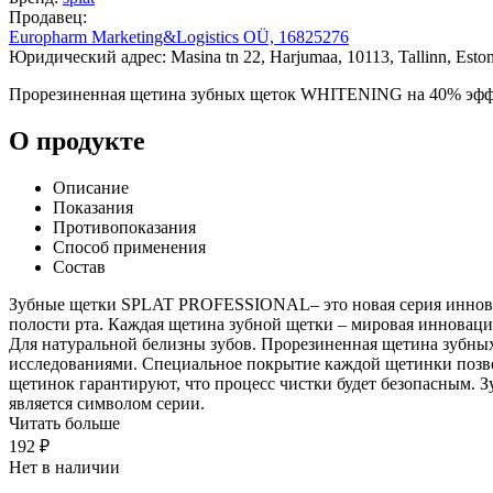
Продавец:
Europharm Marketing&Logistics OÜ, 16825276
Юридический адрес: Masina tn 22, Harjumaa, 10113, Tallinn, Eston
Прорезиненная щетина зубных щеток WHITENING на 40% эффект
О продукте
Описание
Показания
Противопоказания
Способ применения
Состав
Зубные щетки SPLAT PROFESSIONAL– это новая серия иннова
полости рта. Каждая щетина зубной щетки – мировая инноваци
Для натуральной белизны зубов. Прорезиненная щетина зубн
исследованиями. Специальное покрытие каждой щетинки позвол
щетинок гарантируют, что процесс чистки будет безопасным
является символом серии.
Читать больше
192 ₽
Нет в наличии