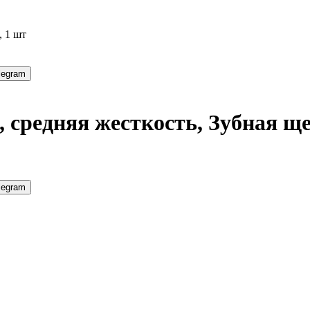
, 1 шт
legram
, средняя жесткость, Зубная ще
legram