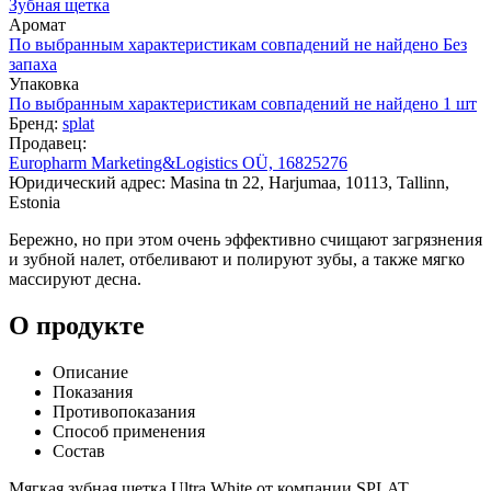
Зубная щетка
Аромат
По выбранным характеристикам совпадений не найдено
Без
запаха
Упаковка
По выбранным характеристикам совпадений не найдено
1 шт
Бренд:
splat
Продавец:
Europharm Marketing&Logistics OÜ, 16825276
Юридический адрес: Masina tn 22, Harjumaa, 10113, Tallinn,
Estonia
Бережно, но при этом очень эффективно счищают загрязнения
и зубной налет, отбеливают и полируют зубы, а также мягко
массируют десна.
О продукте
Описание
Показания
Противопоказания
Способ применения
Состав
Мягкая зубная щетка Ultra White от компании SPLAT