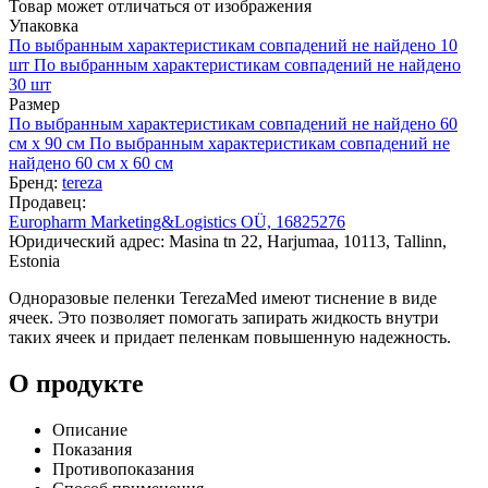
Товар может отличаться от изображения
Упаковка
По выбранным характеристикам совпадений не найдено
10
шт
По выбранным характеристикам совпадений не найдено
30 шт
Размер
По выбранным характеристикам совпадений не найдено
60
см х 90 см
По выбранным характеристикам совпадений не
найдено
60 см х 60 см
Бренд:
tereza
Продавец:
Europharm Marketing&Logistics OÜ, 16825276
Юридический адрес: Masina tn 22, Harjumaa, 10113, Tallinn,
Estonia
Одноразовые пеленки TerezaMed имеют тиснение в виде
ячеек. Это позволяет помогать запирать жидкость внутри
таких ячеек и придает пеленкам повышенную надежность.
О продукте
Описание
Показания
Противопоказания