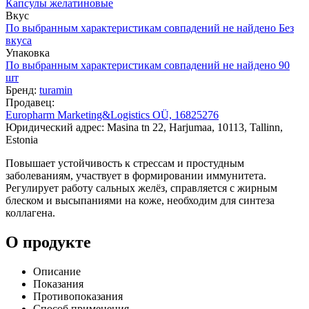
Капсулы желатиновые
Вкус
По выбранным характеристикам совпадений не найдено
Без
вкуса
Упаковка
По выбранным характеристикам совпадений не найдено
90
шт
Бренд:
turamin
Продавец:
Europharm Marketing&Logistics OÜ, 16825276
Юридический адрес: Masina tn 22, Harjumaa, 10113, Tallinn,
Estonia
Повышает устойчивость к стрессам и простудным
заболеваниям, участвует в формировании иммунитета.
Регулирует работу сальных желёз, справляется с жирным
блеском и высыпаниями на коже, необходим для синтеза
коллагена.
О продукте
Описание
Показания
Противопоказания
Способ применения