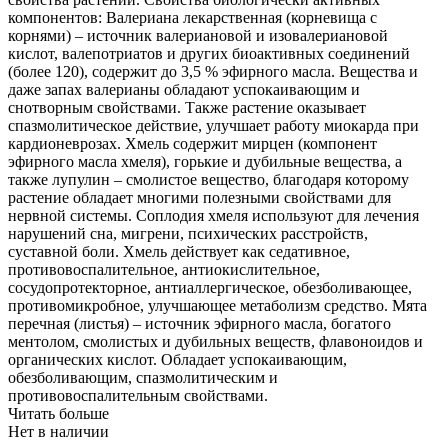
компонентов: Валериана лекарственная (корневища с
корнями) – источник валериановой и изовалериановой
кислот, валепотриатов и других биоактивных соединений
(более 120), содержит до 3,5 % эфирного масла. Вещества и
даже запах валерианы обладают успокаивающим и
снотворным свойствами. Также растение оказывает
спазмолитическое действие, улучшает работу миокарда при
кардионеврозах. Хмель содержит мирцен (компонент
эфирного масла хмеля), горькие и дубильные вещества, а
также лупулин – смолистое вещество, благодаря которому
растение обладает многими полезными свойствами для
нервной системы. Соплодия хмеля используют для лечения
нарушений сна, мигрени, психических расстройств,
суставной боли. Хмель действует как седативное,
противовоспалительное, антиокислительное,
сосудопротекторное, антиаллергическое, обезболивающее,
противомикробное, улучшающее метаболизм средство. Мята
перечная (листья) – источник эфирного масла, богатого
ментолом, смолистых и дубильных веществ, флавоноидов и
органических кислот. Обладает успокаивающим,
обезболивающим, спазмолитическим и
противовоспалительным свойствами.
Читать больше
Нет в наличии