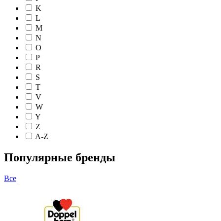
K
L
M
N
O
P
R
S
T
V
W
Y
Z
A-Z
Популярные бренды
Все