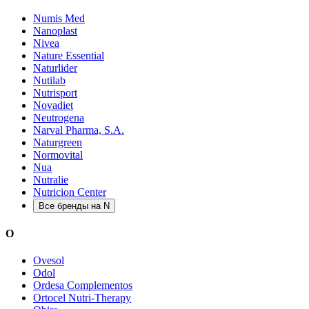
Numis Med
Nanoplast
Nivea
Nature Essential
Naturlider
Nutilab
Nutrisport
Novadiet
Neutrogena
Narval Pharma, S.A.
Naturgreen
Normovital
Nua
Nutralie
Nutricion Center
Все бренды на N
O
Ovesol
Odol
Ordesa Complementos
Ortocel Nutri-Therapy