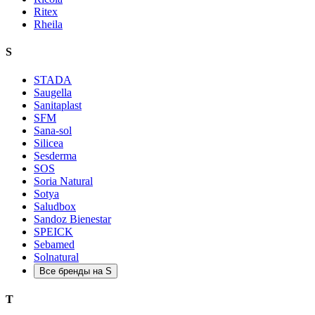
Ritex
Rheila
S
STADA
Saugella
Sanitaplast
SFM
Sana-sol
Silicea
Sesderma
SOS
Soria Natural
Sotya
Saludbox
Sandoz Bienestar
SPEICK
Sebamed
Solnatural
Все бренды на S
T