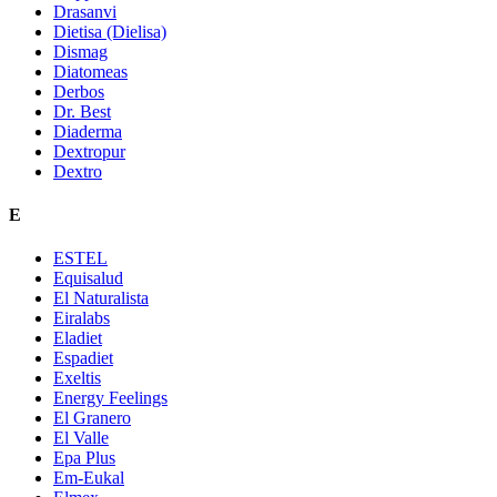
Drasanvi
Dietisa (Dielisa)
Dismag
Diatomeas
Derbos
Dr. Best
Diaderma
Dextropur
Dextro
E
ESTEL
Equisalud
El Naturalista
Eiralabs
Eladiet
Espadiet
Exeltis
Energy Feelings
El Granero
El Valle
Epa Plus
Em-Eukal