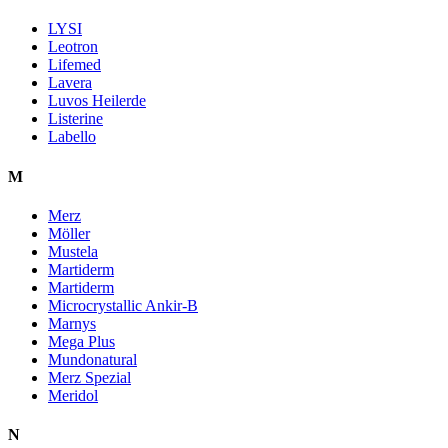
LYSI
Leotron
Lifemed
Lavera
Luvos Heilerde
Listerine
Labello
M
Merz
Möller
Mustela
Martiderm
Martiderm
Microcrystallic Ankir-B
Marnys
Mega Plus
Mundonatural
Merz Spezial
Meridol
N