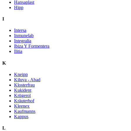
Hansaplast
Hipp
I
Intersa
Inmunelab
Integralia
Ibiza Y Formentera
Ilitia
K
Kneipp
Kiluva - Abad
Klosterfrau
Kukident
Krügerol
Kräuterhof
Kleenex
Kaufmanns
Kappus
L