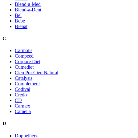
Blend-a-Med
Blend-a-Dent
Bel
Bebe
Bienat
C
Carmolis
Compeed
Corpore Diet
Cumediet
Cien Por Cien Natural
Catalysis
Complement
Codival
Credo
CD
Carmex
Camelia
D
Doppelherz