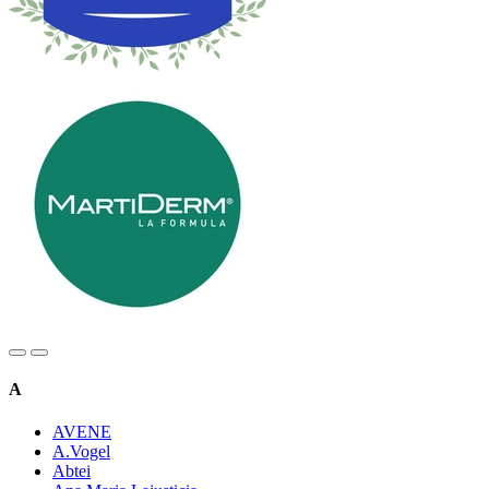
A
AVENE
A.Vogel
Abtei