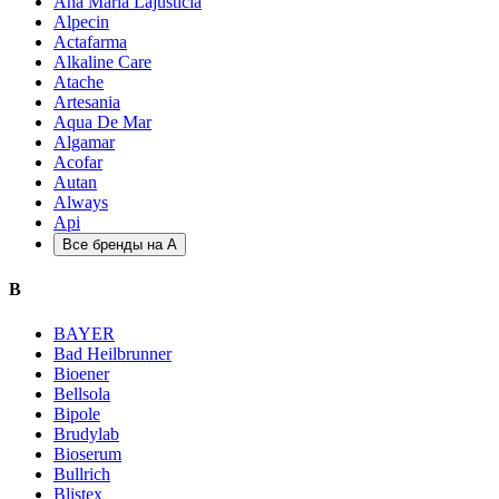
Ana Maria Lajusticia
Alpecin
Actafarma
Alkaline Care
Atache
Artesania
Aqua De Mar
Algamar
Acofar
Autan
Always
Api
Все бренды на A
B
BAYER
Bad Heilbrunner
Bioener
Bellsola
Bipole
Brudylab
Bioserum
Bullrich
Blistex