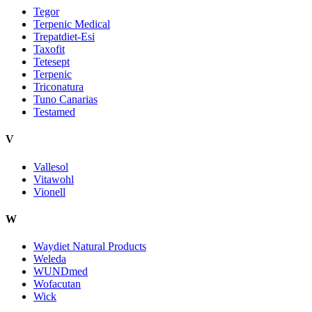
Tegor
Terpenic Medical
Trepatdiet-Esi
Taxofit
Tetesept
Terpenic
Triconatura
Tuno Canarias
Testamed
V
Vallesol
Vitawohl
Vionell
W
Waydiet Natural Products
Weleda
WUNDmed
Wofacutan
Wick