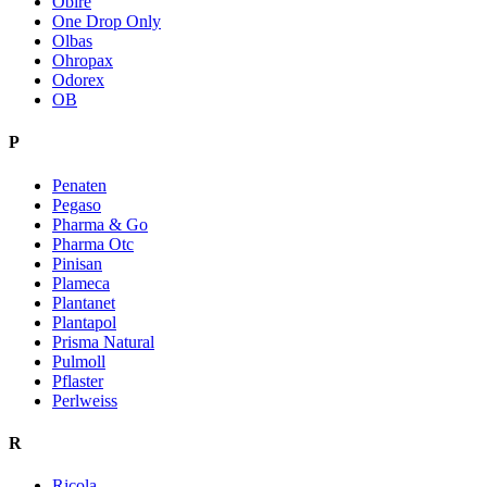
Obire
One Drop Only
Olbas
Ohropax
Odorex
OB
P
Penaten
Pegaso
Pharma & Go
Pharma Otc
Pinisan
Plameca
Plantanet
Plantapol
Prisma Natural
Pulmoll
Pflaster
Perlweiss
R
Ricola