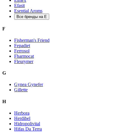
Elmex
Efasit
Esential Aroms
Все бренды на E
F
Fisherman's Friend
Fepadiet
Ferrosol
Fharmocat
Fleurymer
G
Gynea Gynefer
Gillette
H
Herbora
Herdibel
Hidropolivital
Hifas Da Terra