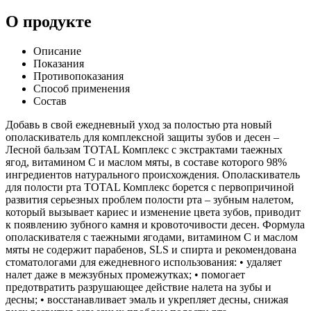
О продукте
Описание
Показания
Противопоказания
Способ применения
Состав
Добавь в свой ежедневный уход за полостью рта новый
ополаскиватель для комплексной защиты зубов и десен –
Лесной бальзам TOTAL Комплекс с экстрактами таежных
ягод, витамином С и маслом мяты, в составе которого 98%
ингредиентов натурального происхождения. Ополаскиватель
для полости рта TOTAL Комплекс борется с первопричиной
развития серьезных проблем полости рта – зубным налетом,
который вызывает кариес и изменение цвета зубов, приводит
к появлению зубного камня и кровоточивости десен. Формула
ополаскивателя с таежными ягодами, витамином С и маслом
мяты не содержит парабенов, SLS и спирта и рекомендована
стоматологами для ежедневного использования: • удаляет
налет даже в межзубных промежутках; • помогает
предотвратить разрушающее действие налета на зубы и
десны; • восстанавливает эмаль и укрепляет десны, снижая