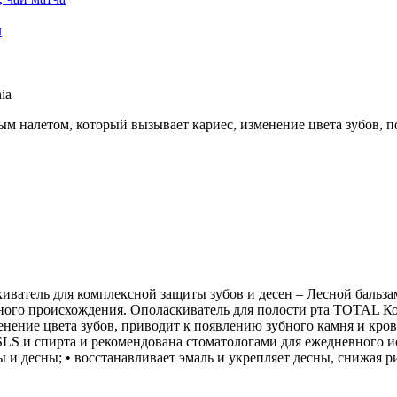
л
ia
ым налетом, который вызывает кариес, изменение цвета зубов, п
киватель для комплексной защиты зубов и десен – Лесной баль
ьного происхождения. Ополаскиватель для полости рта TOTAL К
менение цвета зубов, приводит к появлению зубного камня и кро
LS и спирта и рекомендована стоматологами для ежедневного ис
 и десны; • восстанавливает эмаль и укрепляет десны, снижая р