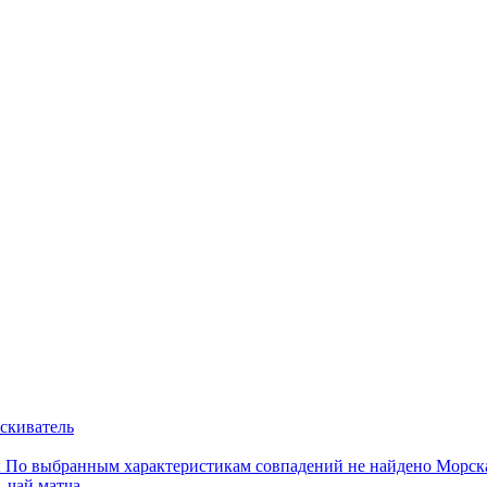
скиватель
ы
По выбранным характеристикам совпадений не найдено
Морска
, чай матча