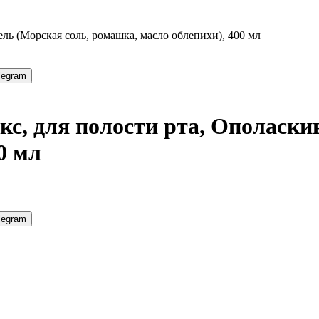
ль (Морская соль, ромашка, масло облепихи), 400 мл
legram
с, для полости рта, Ополаски
0 мл
legram