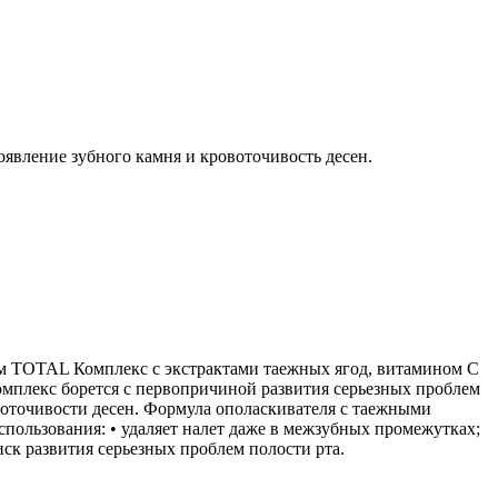
оявление зубного камня и кровоточивость десен.
зам TOTAL Комплекс с экстрактами таежных ягод, витамином С
омплекс борется с первопричиной развития серьезных проблем
воточивости десен. Формула ополаскивателя с таежными
пользования: • удаляет налет даже в межзубных промежутках;
иск развития серьезных проблем полости рта.