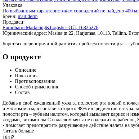
Упаковка
По выбранным характеристикам совпадений не найдено
400 м
Бренд:
martiderm
Продавец:
Europharm Marketing&Logistics OÜ, 16825276
Юридический адрес: Masina tn 22, Harjumaa, 10113, Tallinn, Eston
Борется с первопричиной развития проблем полости рта – зубн
О продукте
Описание
Показания
Противопоказания
Способ применения
Состав
Добавь в свой ежедневный уход за полостью рта новый ополас
и маслом мяты, в составе которого 98% ингредиентов натурал
полости рта – зубным налетом, который вызывает кариес и из
ягодами, витамином С и маслом мяты не содержит парабенов, S
• помогает предотвратить разрушающее действие налета на зубы
Читать больше
194 ₽